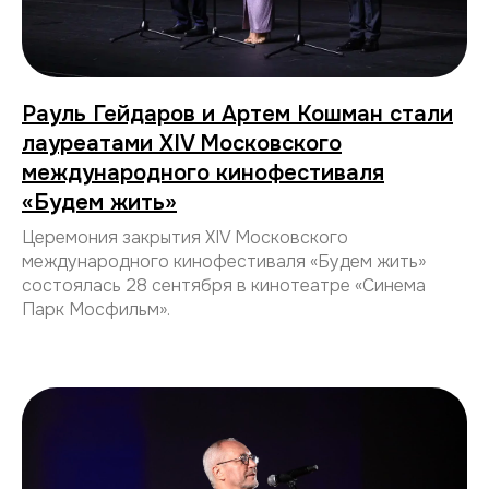
Рауль Гейдаров и Артем Кошман стали
лауреатами XIV Московского
международного кинофестиваля
«Будем жить»
Церемония закрытия XIV Московского
международного кинофестиваля «Будем жить»
состоялась 28 сентября в кинотеатре «Синема
Парк Мосфильм».