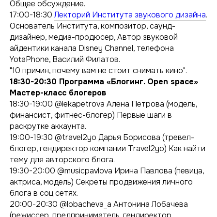
Общее обсуждение.
17:00-18:30
Лекторий Института звукового дизайна
.
Основатель Института, композитор, саунд-
дизайнер, медиа-продюсер, Автор звуковой
айдентики канала Disney Channel, телефона
YotaPhone, Василий Филатов.
"10 причин, почему вам не стоит снимать кино".
18:30-20:30 Программа «Блогинг. Open space»
Мастер-класс блогеров
18:30-19:00 @lekapetrova Алена Петрова (модель,
финансист, фитнес-блогер) Первые шаги в
раскрутке аккаунта.
19:00-19:30 @travel2yo Дарья Борисова (тревел-
блогер, гендиректор компании Travel2yo) Как найти
тему для авторского блога.
19:30-20:00 @musicpavlova Ирина Павлова (певица,
актриса, модель) Секреты продвижения личного
блога в соц сетях.
20:00-20:30 @lobacheva_a Антонина Лобачева
(режиссер, предприниматель, гендиректор