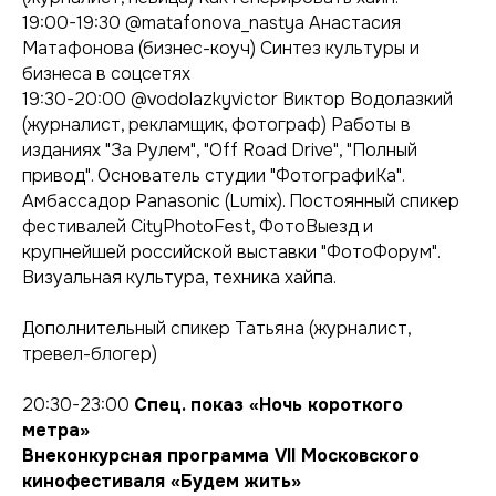
19:00-19:30 @matafonova_nastya Анастасия
Матафонова (бизнес-коуч) Синтез культуры и
бизнеса в соцсетях
19:30-20:00 @vodolazkyvictor Виктор Водолазкий
(журналист, рекламщик, фотограф) Работы в
изданиях "За Рулем", "Off Road Drive", "Полный
привод". Основатель студии "ФотографиКа".
Амбассадор Panasonic (Lumix). Постоянный спикер
фестивалей CityPhotoFest, ФотоВыезд и
крупнейшей российской выставки "ФотоФорум".
Визуальная культура, техника хайпа.
Дополнительный спикер Татьяна (журналист,
тревел-блогер)
20:30-23:00
Спец. показ «Ночь короткого
метра»
Внеконкурсная программа VII Московского
кинофестиваля «Будем жить»