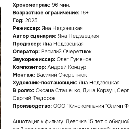
Хронометраж:
96 мин.
Возрастное ограничение:
16+
Год:
2025
Режиссер:
Яна Недзвецкая
Автор сценария:
Яна Недзвецкая
Продюсер:
Яна Недзвецкая
Оператор:
Василий Очеретнюк
Звукорежиссер:
Олег Гуменов
Композитор:
Андрей Концур
Монтаж:
Василий Очеретнюк
Художник-постановщик:
Яна Недзвецкая
В ролях:
Оксана Сташенко, Дина Корзун, Серг
Сергей Федоров
Производство:
ООО "Кинокомпания "Олимп Ф
Аннотация к фильму: Девочка 15 лет с обидн