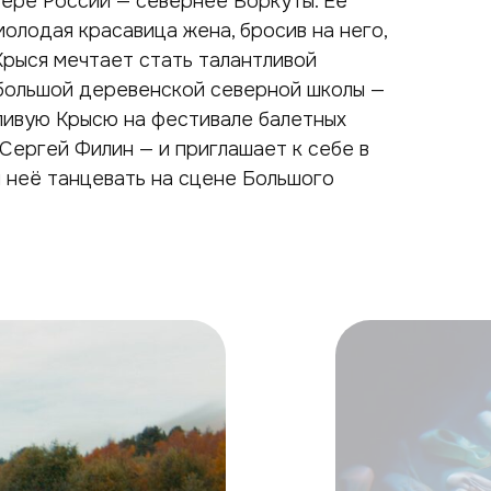
евере России — севернее Воркуты. Её
молодая красавица жена, бросив на него,
Крыся мечтает стать талантливой
ебольшой деревенской северной школы —
тливую Крысю на фестивале балетных
Сергей Филин — и приглашает к себе в
я неё танцевать на сцене Большого