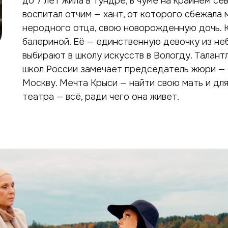
до 7 лет жила в тундре, в чуме на крайнем с
воспитал отчим — хант, от которого сбежала 
неродного отца, свою новорожденную дочь. 
балериной. Её — единственную девочку из н
выбирают в школу искусств в Вологду. Талан
школ России замечает председатель жюри — 
Москву. Мечта Крыси — найти свою мать и дл
театра — всё, ради чего она живет.