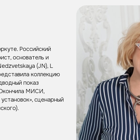
оркуте. Российский
ист, основатель и
edzvetskaya (JN), L
редставила коллекцию
дводный показ
 Окончила МИСИ,
 установок», сценарный
ского).