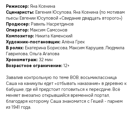
Режиссер:
Яна Ксенина
Сценаристы:
Евгения Юсупова, Яна Ксенина (по мотивам
пьесы Евгении Юсуповой «Свидание двадцать второго»)
Продюсер:
Равиль Насретдинов
Оператор:
Максим Самсонов
Композитор:
Никита Каменский
Художник-постановщик:
Алёна Грек
В ролях:
Екатерина Борисова, Максим Карушев, Людмила
Гаврилова, Ольга Агапова
Хронометраж:
32 мин
Возрастное ограничение:
12+
Завалив контрольную по теме ВОВ, восьмиклассница
Саша на каникулы едет «отбывать наказание» в деревню к
бабушке, где ей предстоит готовиться к пересдаче. Всё
меняет внезапно открывшийся временной портал,
благодаря которому Саша знакомится с Гешей - парнем
из 1941 года.